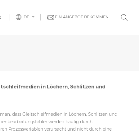
DE
EIN ANGEBOT BEKOMMEN
t
itschleifmedien in Löchern, Schlitzen und
 man, dass Gleitschleifmedien in Löchern, Schlitzen und
henbearbeitungsfehler werden häufig durch
n Prozessvariablen verursacht und nicht durch eine
ischer Ansatz zur Identifizierung des tatsächlichen