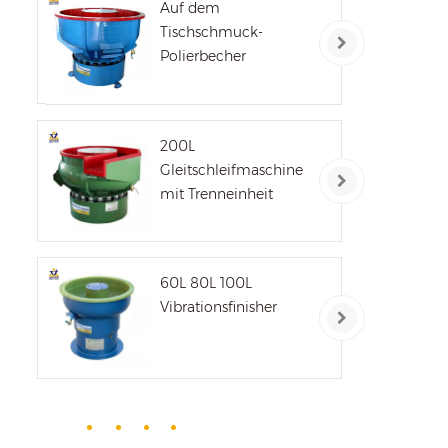
de
Auf dem
von
Tischschmuck-
v
au
Polierbecher
ei
uns
Ze
M
dr
200L
Gleitschleifmaschine
ei
mit Trenneinheit
Tr
w
Da
s
Opt
60L 80L 100L
zw
> 
Vibrationsfinisher
Pn
La
m
er