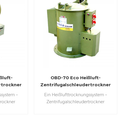
ßluft-
OBD-70 Eco Heißluft-
rtrockner
Zentrifugalschleudertrockner
ssystem –
Ein Heißlufttrocknungssystem –
trockner
Zentrifugalschleudertrockner
werden auch
Zentrifugalschleudern werden auch
n und
Heißluftschleudern und
 genannt.
Zentrifugalschleudern genannt.
m Entfernen
Zentrifugaltrockner zum Entfernen