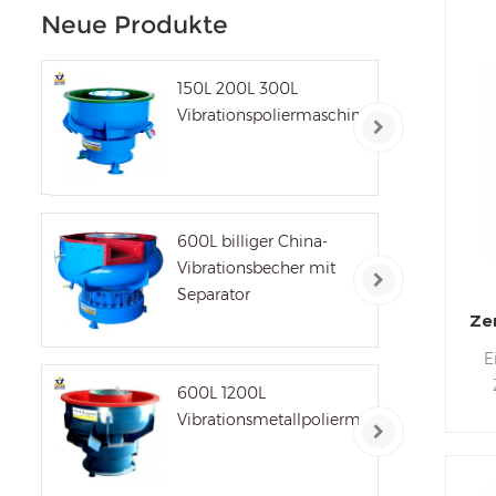
Neue Produkte
150L 200L 300L
Vibrationspoliermaschine
600L billiger China-
Vibrationsbecher mit
Separator
Ze
E
600L 1200L
Zen
Vibrationsmetallpoliermaschine
Z
Zen