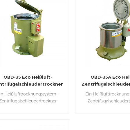
OBD-35 Eco Heißluft-
OBD-35A Eco Hei
ntrifugalschleudertrockner
Zentrifugalschleude
in Heißlufttrocknungssystem –
Ein Heißlufttrocknung
Zentrifugalschleudertrockner
Zentrifugalschleuder
trifugalschleudern werden auch
Zentrifugalschleudern 
Heißluftschleudern und
Heißluftschleuder
entrifugalschleudern genannt.
Zentrifugalschleudern
trifugaltrockner zum Entfernen
Zentrifugaltrockner zu