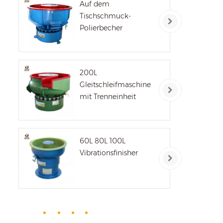
uns
Auf dem
s
Tischschmuck-
Polierbecher
200L
Gleitschleifmaschine
mit Trenneinheit
60L 80L 100L
Vibrationsfinisher