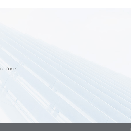
6
ial Zone,