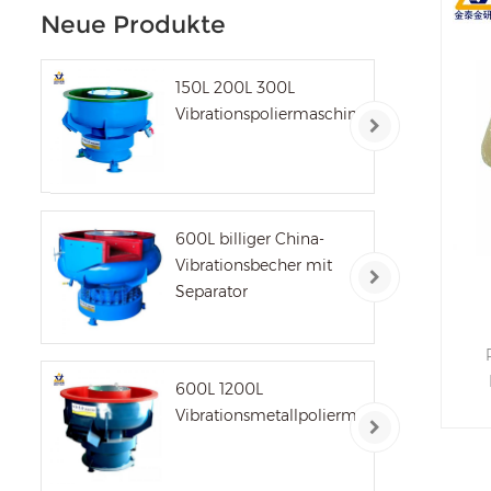
Neue Produkte
150L 200L 300L
Vibrationspoliermaschine
600L billiger China-
Vibrationsbecher mit
Separator
600L 1200L
W
Vibrationsmetallpoliermaschine
K