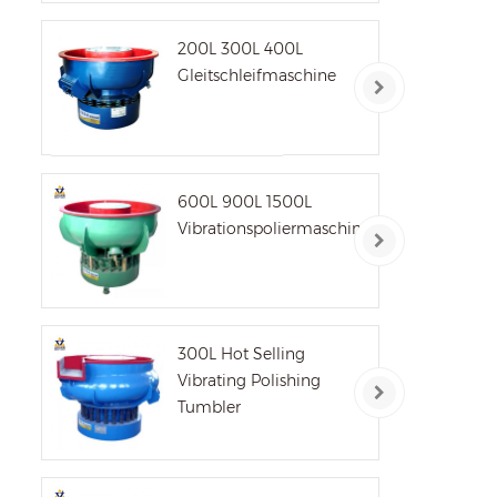
200L 300L 400L
Un
Gleitschleifmaschine
O
P
600L 900L 1500L
h
Vibrationspoliermaschine
Vo
Sc
300L Hot Selling
Vibrating Polishing
Tumbler
opt
H