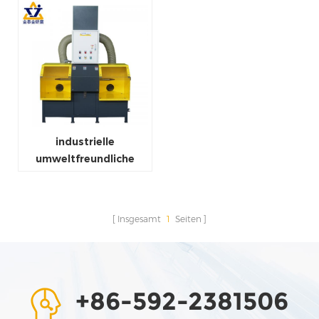
industrielle
umweltfreundliche
staubfreie manuelle
Poliermaschine
Polierscheibe Polierer
Insgesamt
1
Seiten
+86-592-2381506