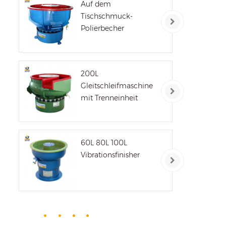
uns
Auf dem
s
Tischschmuck-
Polierbecher
200L
Gleitschleifmaschine
mit Trenneinheit
60L 80L 100L
Vibrationsfinisher