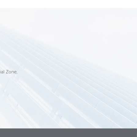
6
ial Zone,