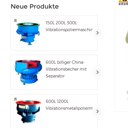
Neue Produkte
150L 200L 300L
Vibrationspoliermaschine
600L billiger China-
Vibrationsbecher mit
Separator
600L 1200L
W
Vibrationsmetallpoliermaschine
K