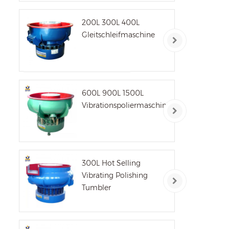
200L 300L 400L
Un
Gleitschleifmaschine
O
P
600L 900L 1500L
h
Vibrationspoliermaschine
Vo
Sc
300L Hot Selling
Vibrating Polishing
Tumbler
opt
H