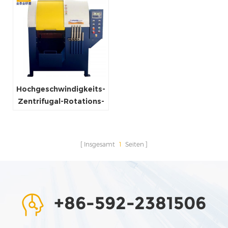
Hochgeschwindigkeits-
Zentrifugal-Rotations-
Tumbling-Entgratungs-
und Schleifmaschinen-
Polierer
Insgesamt
1
Seiten
+86-592-2381506