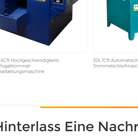
.6Cft Hochgeschwindigkeits-
30L 1Cft Automatische
ifugaltrommel-
Trommelschleifmasc
earbeitungsmaschine
Hinterlass Eine Nachr