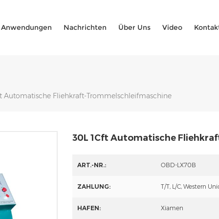
Anwendungen
Nachrichten
Über Uns
Video
Kontak
ft Automatische Fliehkraft-Trommelschleifmaschine
30L 1Cft Automatische Fliehkr
ART.-NR.:
OBD-LX70B
ZAHLUNG:
T/T, L/C, Western Un
HAFEN:
Xiamen