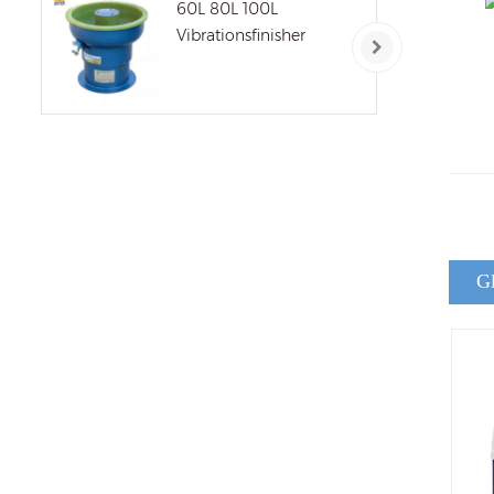
60L 80L 100L
Vibrationsfinisher
G