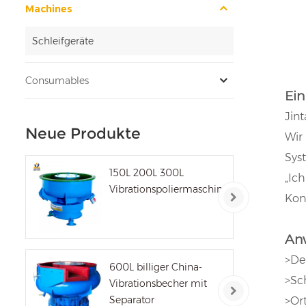
Machines
Schleifgeräte
Consumables
Ein
Jin
Neue Produkte
Wir
Sys
150L 200L 300L
„Ic
Vibrationspoliermaschine
Kont
An
>Den
600L billiger China-
>Sc
Vibrationsbecher mit
Separator
>Or