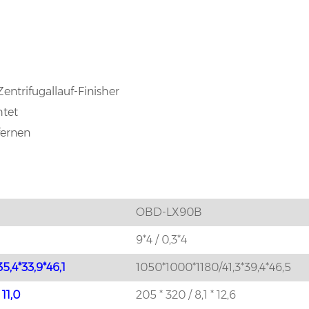
ntrifugallauf-Finisher
htet
fernen
OBD-LX90B
9*4 / 0,3*4
5,4*33,9*46,1
1050*1000*1180/41,3*39,4*46,5
 11,0
205 * 320 / 8,1 * 12,6