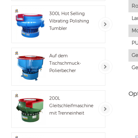
Ro
300L Hot Selling
La
Vibrating Polishing
Tumbler
Mo
PU
Ge
Auf dem
Tischschmuck-
Ge
Polierbecher
Op
200L
Gleitschleifmaschine
mit Trenneinheit