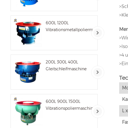
>Sc
>Kl
600L 1200L
Mer
Vibrationsmetallpoliermaschine
>Wi
>Iso
>4 
200L 300L 400L
>Ei
Gleitschleifmaschine
Te
Mo
Ka
600L 900L 1500L
Vibrationspoliermaschine
L 
Fa