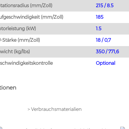
tationsradius (mm/Zoll)
215 / 8.5
ufgeschwindigkeit (mm/Zoll)
185
torleistung (kW)
1.5
-Stärke (mm/Zoll)
18 / 0,7
wicht (kg/lbs)
350 / 771,6
schwindigkeitskontrolle
Optional
tionen
> Verbrauchsmaterialien