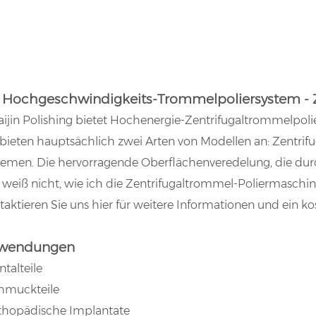
 Hochgeschwindigkeits-Trommelpoliersystem - 
taijin Polishing bietet Hochenergie-Zentrifugaltrommelpoli
 bieten hauptsächlich zwei Arten von Modellen an: Zentri
temen. Die hervorragende Oberflächenveredelung, die durc
h weiß nicht, wie ich die Zentrifugaltrommel-Poliermasch
aktieren Sie uns hier für weitere Informationen und ein k
wendungen
talteile
hmuckteile
thopädische Implantate