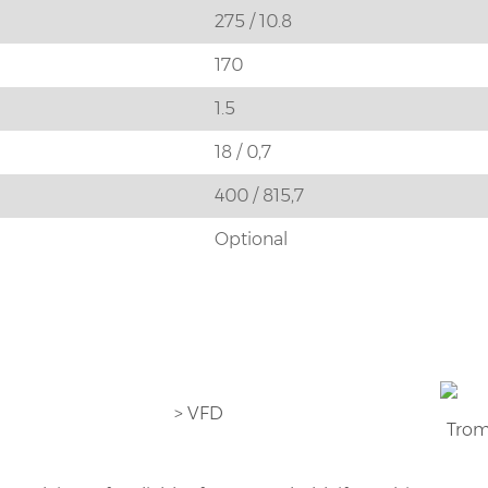
275 / 10.8
170
1.5
18 / 0,7
400 / 815,7
Optional
> VFD