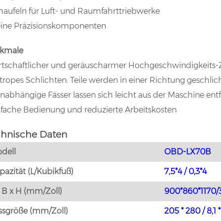
haufeln für Luft- und Raumfahrttriebwerke
eine Präzisionskomponenten
kmale
rtschaftlicher und geräuscharmer Hochgeschwindigkeits-Ze
tropes Schlichten: Teile werden in einer Richtung geschlic
unabhängige Fässer lassen sich leicht aus der Maschine ent
nfache Bedienung und reduzierte Arbeitskosten
chnische Daten
dell
OBD-LX70B
pazität (L/Kubikfuß)
7,5*4 / 0,3*4
x B x H (mm/Zoll)
900*860*1170/3
ssgröße (mm/Zoll)
205 * 280 / 8,1 *