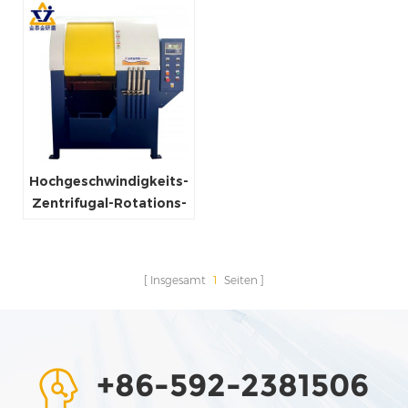
Hochgeschwindigkeits-
Zentrifugal-Rotations-
Tumbling-Entgratungs-
und Schleifmaschinen-
Polierer
Insgesamt
1
Seiten
+86-592-2381506