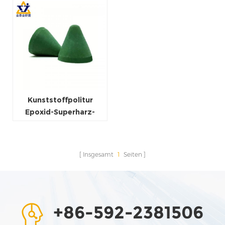
Kunststoffpolitur
Epoxid-Superharz-
Drucke Schleifen von
Vibrationsmedien
Lieferanten Poliersteine
Insgesamt
1
Seiten
​​​​Material
+86-592-2381506