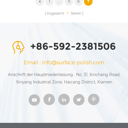
1
...
5
6
7
Insgesamt
7
Seiten
+86-592-2381506
Email : info@surface-polish.com
Anschrift der Hauptniederlassung : No. 31, Xinchang Road,
Xinyang Industrial Zone, Haicang District, Xiamen