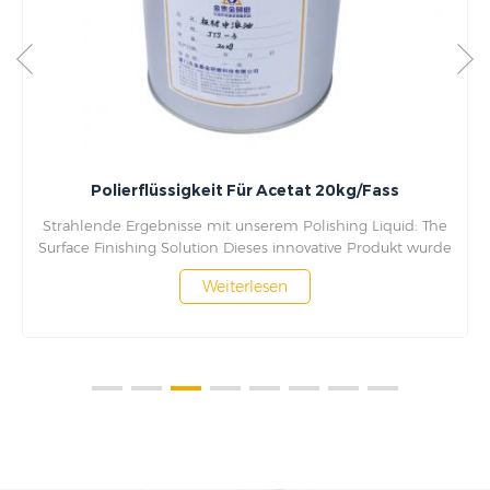
Polierflüssigkeit Für Acetat 20kg/Fass
Strahlende Ergebnisse mit unserem Polishing Liquid: The
Surface Finishing Solution Dieses innovative Produkt wurde
speziell entwickelt, um Ihren Oberflächen ein glattes,
Weiterlesen
poliertes Aussehen zu verleihen, das alle Blicke auf sich
zieht und einen bleibenden Eindruck hinterlässt. Mit der
Fähigkeit, Verunreinigungen zu entfernen, den Glanz zu
verbessern und das Gesamterscheinungsbild zu
verbessern, ist unsere Polierflüssigkeit die perfekte Wahl für
alle, die ihre Oberflächenveredelung auf die nächste Stufe
heben möchten. Egal, ob Sie ein Profi in der Branche sind
oder einfach nur nach einer Lösung für Ihre persönlichen
Projekte suchen, unsere Polierflüssigkeit ist der Schlüssel zu
atemberaubenden Ergebnissen.