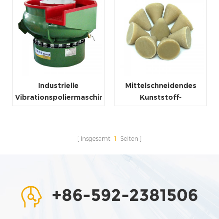
Industrielle
Mittelschneidendes
Vibrationspoliermaschine
Kunststoff-
Schleifpolierer Tumbler
Entgratungsmedium
Ausrüstung Schüssel
Insgesamt
1
Seiten
+86-592-2381506