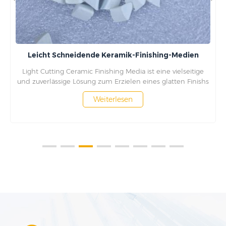
Leicht Schneidende Keramik-Finishing-Medien
Light Cutting Ceramic Finishing Media ist eine vielseitige
und zuverlässige Lösung zum Erzielen eines glatten Finishs
auf einer Vielzahl von Materialien. Dieses hochwertige
Weiterlesen
Medium ist mit Vibrations- und Rotationstrommeln
kompatibel und kann zum Schneiden, Polieren, Entgraten
und Präzisionsschneiden verwendet werden. Es eignet sich
für den Einsatz auf Metallen, Kunststoffen und Keramik und
bietet ein konsistentes und präzises Finish, das Ihre
Werkstücke optimal aussehen lässt.