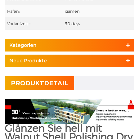
Hafen:
xiamen
Vorlaufzeit：
30 days
Kategorien
Neue Produkte
PRODUKTDETAIL
Glänzen Sie hell mit
Walnut Shell Polishing Dry