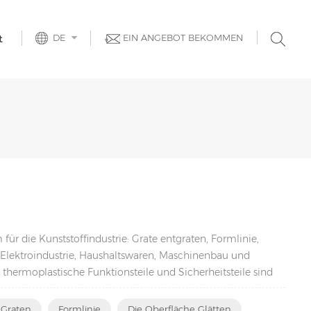
DE
EIN ANGEBOT BEKOMMEN
t
 für die Kunststoffindustrie: Grate entgraten, Formlinie,
 Elektroindustrie, Haushaltswaren, Maschinenbau und
thermoplastische Funktionsteile und Sicherheitsteile sind
zweig von großer Bedeutung. Die Nachfrage nach derartigen
Na...
 Graten
Formlinie
Die Oberfläche Glätten