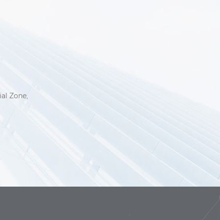
6
ial Zone,