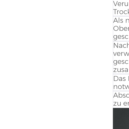
Veru
Troc
Als 
Ober
gesc
Nach
verw
gesc
zusa
Das 
not
Absc
zu e