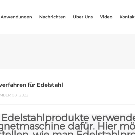
Anwendungen
Nachrichten
Über Uns
Video
Kontak
verfahren für Edelstahl
MBER 08 , 2022
 Edelstahlprodukte verwende
netmaschine dafür. Hier mö
stellen, wie man Edelstahlpro