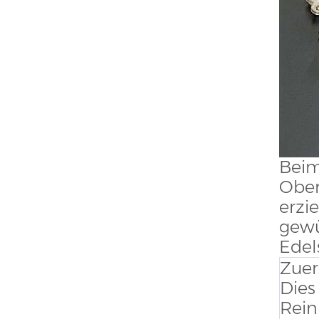
Beim
Ober
erzi
gewü
Edel
Zuer
Dies
Rein