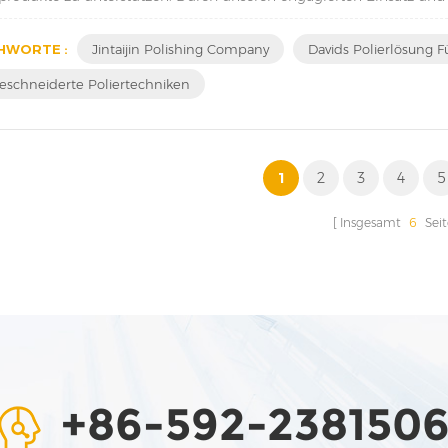
eich mit David zusammen...
HWORTE :
Jintaijin Polishing Company
Davids Polierlösung F
schneiderte Poliertechniken
1
2
3
4
5
Insgesamt
6
Sei
+86-592-238150