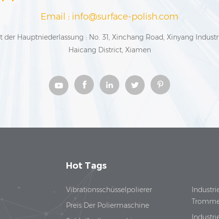
Email : info@surface-polish.com
t der Hauptniederlassung : No. 31, Xinchang Road, Xinyang Industr
Haicang District, Xiamen
Hot Tags
Vibrationsschüsselpolierer
Industri
Tromme
Preis Der Poliermaschine
Industri