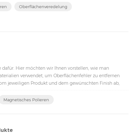
u einem unverzic...
eren
Oberflächenveredelung
dafür. Hier möchten wir Ihnen vorstellen, wie man
aterialien verwendet, um Oberflächenfehler zu entfernen
t vom jeweiligen Produkt und dem gewünschten Finish ab,
Magnetisches Polieren
dukte