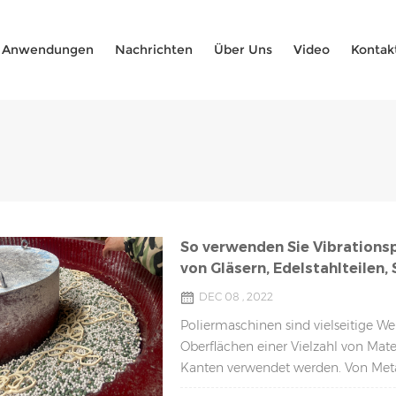
Anwendungen
Nachrichten
Über Uns
Video
Kontak
So verwenden Sie Vibrations
von Gläsern, Edelstahlteilen
DEC 08 , 2022
Poliermaschinen sind vielseitige W
Oberflächen einer Vielzahl von Mat
Kanten verwendet werden. Von Metal
Poliermaschinen verwendet werden, 