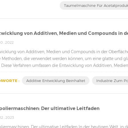
Taumelmaschine Für Acetatprodu
twicklung von Additiven, Medien und Compounds in de
0 , 2022
wicklung von Additiven, Medien und Compounds in der Oberflächenp
 Methoden, die verwendet werden können, um eine glatte und glän
n. Diese Verfahren umfassen die Entwicklung von Additiven, Medi
ttel verwen...
HWORTE :
Additive Entwicklung Beinhaltet
Industrie Zum Po
poliermaschinen: Der ultimative Leitfaden
2 , 2023
liermaschinen: Der ultimative Leitfaden In der heutigen Welt, in d