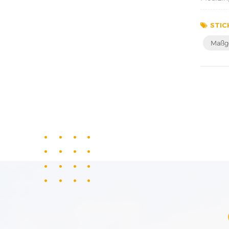
erfolgr
STIC
Maßge