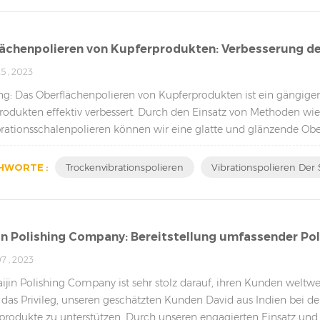
ächenpolieren von Kupferprodukten: Verbesserung d
5 , 2023
ng: Das Oberflächenpolieren von Kupferprodukten ist ein gängiger
rodukten effektiv verbessert. Durch den Einsatz von Methoden wie
rationsschalenpolieren können wir eine glatte und glänzende Oberf
, die Untersc...
HWORTE :
Trockenvibrationspolieren
Vibrationspolieren Der 
jin Polishing Company: Bereitstellung umfassender P
7 , 2023
aijin Polishing Company ist sehr stolz darauf, ihren Kunden weltwe
 das Privileg, unseren geschätzten Kunden David aus Indien bei de
produkte zu unterstützen. Durch unseren engagierten Einsatz und