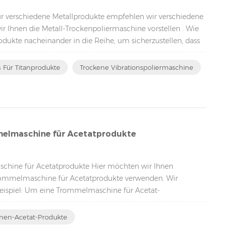
Für verschiedene Metallprodukte empfehlen wir verschiedene
 Ihnen die Metall-Trockenpoliermaschine vorstellen . Wie
rodukte nacheinander in die Reihe, um sicherzustellen, dass
 des Prozesses nicht zerkratzt wird. In der Maschine
n Für Titanprodukte
Trockene Vibrationspoliermaschine
melmaschine für Acetatprodukte
chine für Acetatprodukte Hier möchten wir Ihnen
ntrommelmaschine für Acetatprodukte verwenden. Wir
eispiel: Um eine Trommelmaschine für Acetat-
Sie folgendermaßen vor: Stellen Sie zunächst sicher, dass
gutem Zustand ist. Legen Sie zwei...
nen-Acetat-Produkte