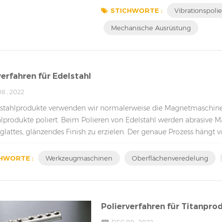
Materialien zu verbessern, was sie z
STICHWORTE :
Vibrationspoli
Mechanische Ausrüstung
verfahren für Edelstahl
8 , 2022
lstahlprodukte verwenden wir normalerweise die Magnetmaschine 
lprodukte poliert. Beim Polieren von Edelstahl werden abrasive M
 glattes, glänzendes Finish zu erzielen. Der genaue Prozess häng
 ist ein allgemei...
HWORTE :
Werkzeugmaschinen
Oberflächenveredelung
Polierverfahren für Titanpro