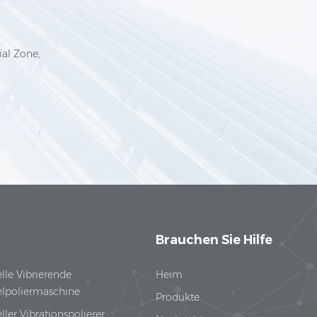
ial Zone,
Brauchen Sie Hilfe
elle Vibrierende
Heim
lpoliermaschine
Produkte
eller Vibrationspolierer