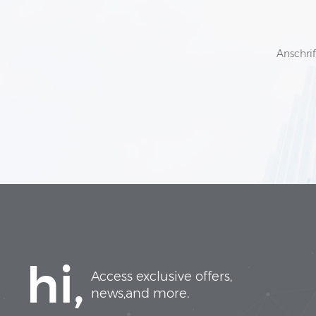
Anschrif
hi,
Access exclusive offers,
news,and more.