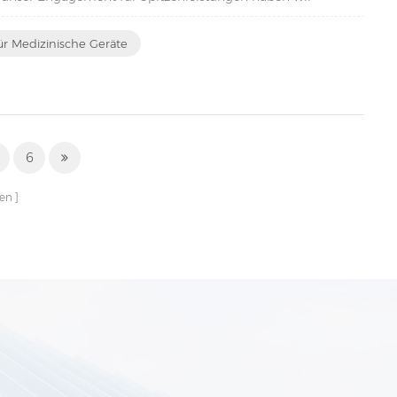
ür Medizinische Geräte
6
ten
6