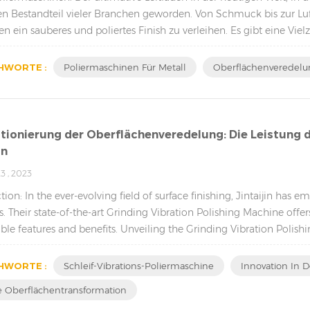
en Bestandteil vieler Branchen geworden. Von Schmuck bis zur Lu
n ein sauberes und poliertes Finish zu verleihen. Es gibt eine Vi
genen einzi...
HWORTE :
Poliermaschinen Für Metall
Oberflächenveredel
tionierung der Oberflächenveredelung: Die Leistung d
in
3 , 2023
tion: In the ever-evolving field of surface finishing, Jintaijin has 
s. Their state-of-the-art Grinding Vibration Polishing Machine offers
le features and benefits. Unveiling the Grinding Vibration Polishing
HWORTE :
Schleif-Vibrations-Poliermaschine
Innovation In 
e Oberflächentransformation