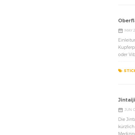
Oberfl
MAY 2
Einleitu
Kupferp
oder Vib
Polierens
STIC
Jintai
JUN 0
Die Jint
kürzlich
Medizin