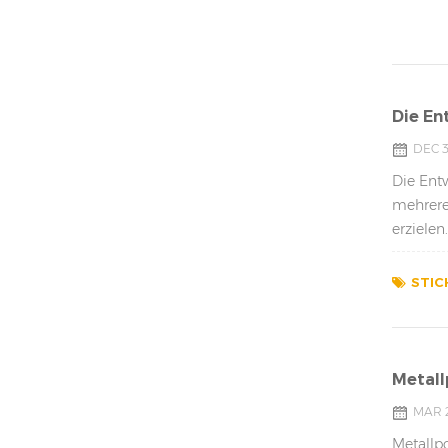
Die En
DEC 3
Die Ent
mehrere
erziele
Poliermi
STIC
Metall
MAR 2
Metallpo