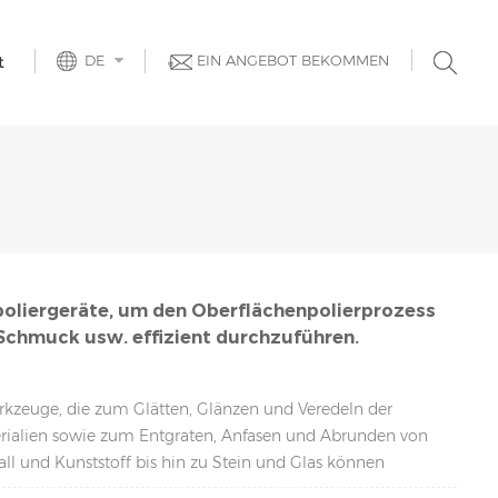
DE
EIN ANGEBOT BEKOMMEN
t
poliergeräte, um den Oberflächenpolierprozess
, Schmuck usw. effizient durchzuführen.
erkzeuge, die zum Glätten, Glänzen und Veredeln der
erialien sowie zum Entgraten, Anfasen und Abrunden von
l und Kunststoff bis hin zu Stein und Glas können
um das Aussehen und die Haltbarkeit einer Vielzahl von