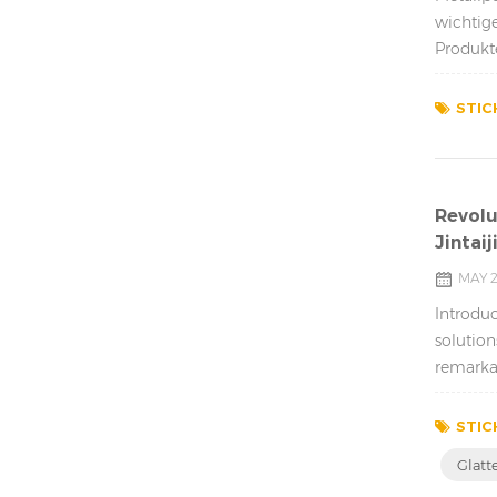
wichtig
Produkte
ihren ei
STIC
Revolu
Jintaij
MAY 2
Introduc
solution
remarkab
STIC
Glatt