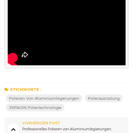
STICHWORTE :
Polieren Von Aluminiumlegierungen
Polierausrüstung
JINTAIJIN Poliertechnologie
VORHERIGEN POST
Professionelles Polieren von Aluminiumlegierungen: