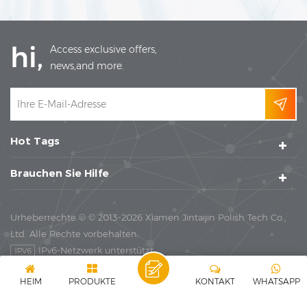
hi,
Access exclusive offers,
news,and more.
Hot Tags
Brauchen Sie Hilfe
Urheberrechte © © 2013-2026 Xiamen Jintaijin Polish Tech Co.,
Ltd. Alle Rechte vorbehalten.
IPv6-Netzwerk unterstützt
|
|
SEITENVERZEICHNIS
XML
DATENSCHUTZ-BESTIMMUNGEN
HEIM
PRODUKTE
KONTAKT
WHATSAPP