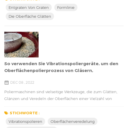
Funktionsteile und Sicherheitsteile sind für diesen einzigartigen
Entgraten Von Graten
Formlinie
Industriezweig von großer Bedeutung. Die Nachfrage nach
Die Oberfläche Glätten
derartigen Anwendungen steigt ebenso wie die Na...
So verwenden Sie Vibrationspoliergeräte, um den
Oberflächenpolierprozess von Gläsern,
Edelstahlteilen, Schmuck usw. effizient
DEC 08 , 2022
durchzuführen.
Poliermaschinen sind vielseitige Werkzeuge, die zum Glätten,
Glänzen und Veredeln der Oberflächen einer Vielzahl von
Materialien sowie zum Entgraten, Anfasen und Abrunden von
Kanten verwendet werden. Von Metall und Kunststoff bis hin zu
STICHWORTE :
Stein und Glas können Poliermaschinen verwendet werden, um
Vibrationspolieren
Oberflächenveredelung
das Aussehen und die Haltbarkeit einer Vielzahl von Materialien