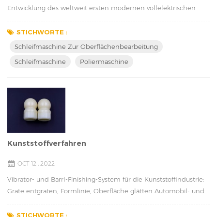
Entwicklung des weltweit ersten modernen vollelektrischen
Autos. Unsere Systemkompetenz, die langjährigen Beziehungen
zu allen Automobilherstellern sowie die hauseigene
STICHWORTE :
Elektronikentwicklung und -fertigung kommen heute in allen
Schleifmaschine Zur Oberflächenbearbeitung
Produktlinien zum Tragen. Unsere Technologie war maßgeblich
Schleifmaschine
Poliermaschine
an der Entwicklung des weltweit ersten modernen vollelekt...
Kunststoffverfahren
OCT 12 , 2022
Vibrator- und Barrl-Finishing-System für die Kunststoffindustrie:
Grate entgraten, Formlinie, Oberfläche glätten Automobil- und
Elektroindustrie, Haushaltswaren, Maschinenbau und
Medizintechnik: Duroplastische und thermoplastische
STICHWORTE :