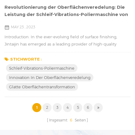
Revolutionierung der Oberflächenveredelung: Die
Leistung der Schleif-Vibrations-Poliermaschine von
Jintaijin
MAY 23 , 2023
Introduction: In the ever-evolving field of surface finishing,
Jintaijin has emerged as a leading provider of high-quality
polishing solutions. Their state-of-the-art Grinding Vibration
Polishing Machine offers unprecedented results, and in this
STICHWORTE :
article, we delve into its remarkable features and benefits.
Schleif-Vibrations-Poliermaschine
Unveiling the Grinding Vibration Polishing Machine: Jintaijin's
Innovation In Der Oberflächenveredelung
Grinding Vibration Polishing ...
Glatte Oberflächentransformation
1
2
3
4
5
6
Insgesamt
6
Seiten