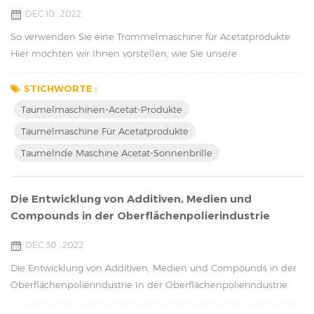
DEC 10 , 2022
So verwenden Sie eine Trommelmaschine für Acetatprodukte
Hier möchten wir Ihnen vorstellen, wie Sie unsere
Trockentrommelmaschine für Acetatprodukte verwenden. Wir
nehmen Acetat-Sonnenbrillen als Beispiel: Um eine
STICHWORTE :
Trommelmaschine für Acetat-Sonnenbrillen zu verwenden,
Taumelmaschinen-Acetat-Produkte
gehen Sie folgendermaßen vor: Stellen Sie zunächst sicher, dass
Taumelmaschine Für Acetatprodukte
die Trommelmaschine sauber und in gutem Zustand ist. Legen
Taumelnde Maschine Acetat-Sonnenbrille
Sie zwei...
Die Entwicklung von Additiven, Medien und
Compounds in der Oberflächenpolierindustrie
DEC 30 , 2022
Die Entwicklung von Additiven, Medien und Compounds in der
Oberflächenpolierindustrie In der Oberflächenpolierindustrie
gibt es mehrere Methoden, die verwendet werden können, um