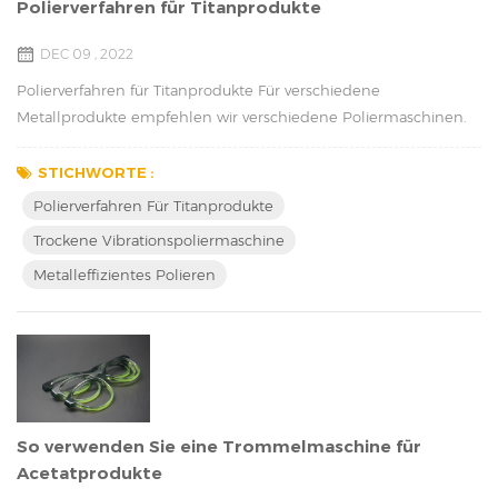
Polierverfahren für Titanprodukte
DEC 09 , 2022
Polierverfahren für Titanprodukte Für verschiedene
Metallprodukte empfehlen wir verschiedene Poliermaschinen.
Heute möchten wir Ihnen die Metall-Trockenpoliermaschine
vorstellen . Wie Sie sehen können, stellen wir die Produkte
STICHWORTE :
nacheinander in die Reihe, um sicherzustellen, dass die
Polierverfahren Für Titanprodukte
Oberfläche der Produkte während des Prozesses nicht zerkratzt
Trockene Vibrationspoliermaschine
wird. In der Maschine befindet sich ein Sicherheitssens...
Metalleffizientes Polieren
So verwenden Sie eine Trommelmaschine für
Acetatprodukte