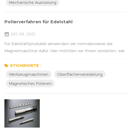
Mechanische Ausrüstung
zu verbessern, was sie zu einem unverzic...
Polierverfahren für Edelstahl
DEC 08 , 2022
Für Edelstahlprodukte verwenden wir normalerweise die
Magnetmaschine dafür. Hier möchten wir Ihnen vorstellen, wie
man Edelstahlprodukte poliert. Beim Polieren von Edelstahl
werden abrasive Materialien verwendet, um Oberflächenfehler
STICHWORTE :
zu entfernen und ein glattes, glänzendes Finish zu erzielen. Der
Werkzeugmaschinen
Oberflächenveredelung
genaue Prozess hängt vom jeweiligen Produkt und dem
Magnetisches Polieren
gewünschten Finish ab, aber hier ist ein allgemei...