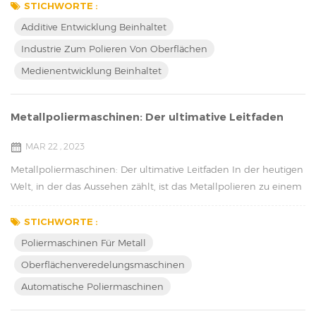
eine glatte und glänzende Oberfläche auf einer Vielzahl von
STICHWORTE :
Materialien zu erzielen. Diese Verfahren umfassen die
Additive Entwicklung Beinhaltet
Entwicklung von Additiven, Medien und Verbindungen. Bei der
Industrie Zum Polieren Von Oberflächen
additiven Entwicklung werden Poliermittel verwen...
Medienentwicklung Beinhaltet
Metallpoliermaschinen: Der ultimative Leitfaden
MAR 22 , 2023
Metallpoliermaschinen: Der ultimative Leitfaden In der heutigen
Welt, in der das Aussehen zählt, ist das Metallpolieren zu einem
wichtigen Bestandteil vieler Branchen geworden. Von Schmuck
bis zur Luft- und Raumfahrt wird Metallpolieren verwendet, um
STICHWORTE :
Produkten ein sauberes und poliertes Finish zu verleihen. Es gibt
Poliermaschinen Für Metall
eine Vielzahl von Metallpoliermaschinen auf dem Markt, jede
Oberflächenveredelungsmaschinen
mit ihren eigenen einzi...
Automatische Poliermaschinen