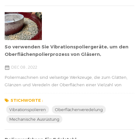
So verwenden Sie Vibrationspoliergeräte, um den
Oberflächenpolierprozess von Gläsern,
Edelstahlteilen, Schmuck usw. effizient
DEC 08 , 2022
durchzuführen.
Poliermaschinen sind vielseitige Werkzeuge, die zum Glätten,
Glänzen und Veredeln der Oberflächen einer Vielzahl von
Materialien sowie zum Entgraten, Anfasen und Abrunden von
Kanten verwendet werden. Von Metall und Kunststoff bis hin zu
STICHWORTE :
Stein und Glas können Poliermaschinen verwendet werden, um
Vibrationspolieren
Oberflächenveredelung
das Aussehen und die Haltbarkeit einer Vielzahl von Materialien
Mechanische Ausrüstung
zu verbessern, was sie zu einem unverzic...