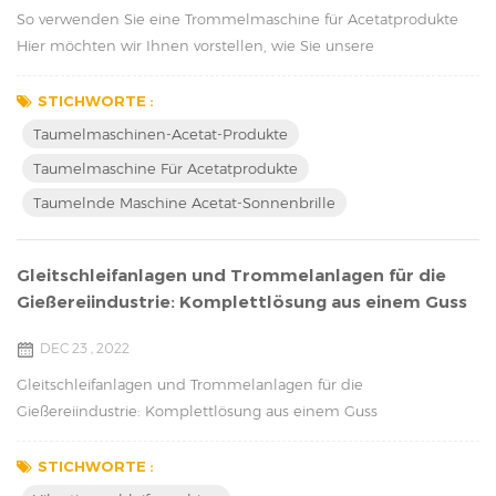
So verwenden Sie eine Trommelmaschine für Acetatprodukte
Hier möchten wir Ihnen vorstellen, wie Sie unsere
Trockentrommelmaschine für Acetatprodukte verwenden. Wir
nehmen Acetat-Sonnenbrillen als Beispiel: Um eine
STICHWORTE :
Trommelmaschine für Acetat-Sonnenbrillen zu verwenden,
Taumelmaschinen-Acetat-Produkte
gehen Sie folgendermaßen vor: Stellen Sie zunächst sicher, dass
Taumelmaschine Für Acetatprodukte
die Trommelmaschine sauber und in gutem Zustand ist. Legen
Taumelnde Maschine Acetat-Sonnenbrille
Sie zwei...
Gleitschleifanlagen und Trommelanlagen für die
Gießereiindustrie: Komplettlösung aus einem Guss
DEC 23 , 2022
Gleitschleifanlagen und Trommelanlagen für die
Gießereiindustrie: Komplettlösung aus einem Guss
Gleitschleifanlagen und Trommelanlagen werden in der
Gießereiindustrie zum Polieren und Finishen von Gussteilen
STICHWORTE :
eingesetzt. Beim Vibrationsfinish werden hochfrequente