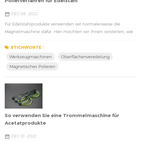
Polierverfahren für Edelstahl
DEC 08 , 2022
Für Edelstahlprodukte verwenden wir normalerweise die
Magnetmaschine dafür. Hier möchten wir Ihnen vorstellen, wie
man Edelstahlprodukte poliert. Beim Polieren von Edelstahl
werden abrasive Materialien verwendet, um Oberflächenfehler
STICHWORTE :
zu entfernen und ein glattes, glänzendes Finish zu erzielen. Der
Werkzeugmaschinen
Oberflächenveredelung
genaue Prozess hängt vom jeweiligen Produkt und dem
Magnetisches Polieren
gewünschten Finish ab, aber hier ist ein allgemei...
So verwenden Sie eine Trommelmaschine für
Acetatprodukte
DEC 10 , 2022