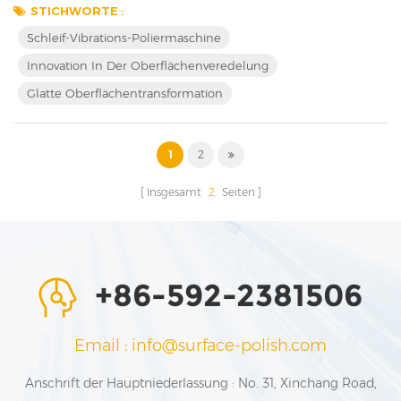
Polishing Machine offers unprecedented results, and in this
STICHWORTE :
article, we delve into its remarkable features and benefits.
Schleif-Vibrations-Poliermaschine
Unveiling the Grinding Vibration Polishing Machine: Jintaijin's
Innovation In Der Oberflächenveredelung
Grinding Vibration Polishing ...
Glatte Oberflächentransformation
1
2
Insgesamt
2
Seiten
+86-592-2381506
Email : info@surface-polish.com
Anschrift der Hauptniederlassung : No. 31, Xinchang Road,