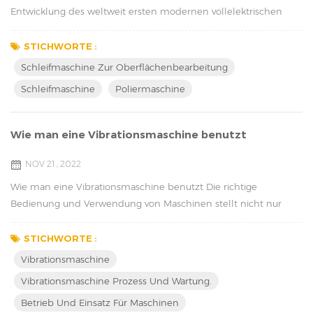
Entwicklung des weltweit ersten modernen vollelektrischen
Autos. Unsere Systemkompetenz, die langjährigen Beziehungen
zu allen Automobilherstellern sowie die hauseigene
STICHWORTE :
Elektronikentwicklung und -fertigung kommen heute in allen
Schleifmaschine Zur Oberflächenbearbeitung
Produktlinien zum Tragen. Unsere Technologie war maßgeblich
Schleifmaschine
Poliermaschine
an der Entwicklung des weltweit ersten modernen vollelekt...
Wie man eine Vibrationsmaschine benutzt
NOV 21 , 2022
Wie man eine Vibrationsmaschine benutzt Die richtige
Bedienung und Verwendung von Maschinen stellt nicht nur
gute Produkte her, sondern hält die Maschine auch in gutem
Zustand und verlängert die Betriebszeit. Wir werden den
STICHWORTE :
Vibrationsmaschinenprozess und die Wartung vorstellen. Zum
Vibrationsmaschine
einen geht es um die Umwelt. Die richtige Temperatur,
Vibrationsmaschine Prozess Und Wartung.
Feuchtigkeit und ein freier Platz sind sehr wichtig für die Mas...
Betrieb Und Einsatz Für Maschinen