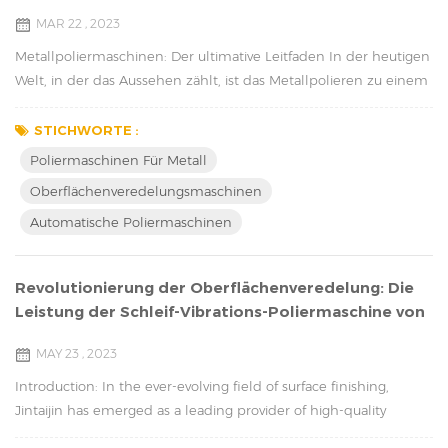
MAR 22 , 2023
Metallpoliermaschinen: Der ultimative Leitfaden In der heutigen
Welt, in der das Aussehen zählt, ist das Metallpolieren zu einem
wichtigen Bestandteil vieler Branchen geworden. Von Schmuck
bis zur Luft- und Raumfahrt wird Metallpolieren verwendet, um
STICHWORTE :
Produkten ein sauberes und poliertes Finish zu verleihen. Es gibt
Poliermaschinen Für Metall
eine Vielzahl von Metallpoliermaschinen auf dem Markt, jede
Oberflächenveredelungsmaschinen
mit ihren eigenen einzi...
Automatische Poliermaschinen
Revolutionierung der Oberflächenveredelung: Die
Leistung der Schleif-Vibrations-Poliermaschine von
Jintaijin
MAY 23 , 2023
Introduction: In the ever-evolving field of surface finishing,
Jintaijin has emerged as a leading provider of high-quality
polishing solutions. Their state-of-the-art Grinding Vibration