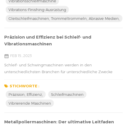
Vibrationsschleifmaschine
Vibrationen verwendet, um die Oberfläche eines Gussteils zu
Vibrations-Finishing-Ausrüstung
glätten und zu polieren, während die Trommelausrüstung eine
Gleitschleifmaschinen, Trommeltrommeln, Abrasive Medien,
Taumelbewegung ve...
Präzision und Effizienz bei Schleif- und
Vibrationsmaschinen
FEB 15 , 2023
Schleif- und Schwingmaschinen werden in den
unterschiedlichsten Branchen für unterschiedliche Zwecke
eingesetzt. Diese Maschinen verwenden verschiedene
Techniken und Technologien, um den gewünschten Effekt zu
STICHWORTE :
erzielen. In diesem Artikel werden wir untersuchen, wie diese
Präzision, Effizienz,
Schleifmaschinen
Maschinen funktionieren und für welche Produkte sie
Vibrierende Maschinen
verwendet werden können. Schleifmaschinen Schleifmaschinen
sind dafür ausgele...
Metallpoliermaschinen: Der ultimative Leitfaden